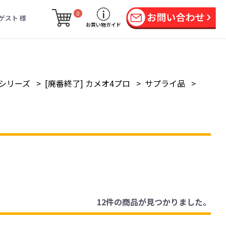
0
ゲスト 様
お買い物ガイド
シリーズ
>
[廃番終了] カメオ4プロ
>
サプライ品
>
12件
の商品が見つかりました。