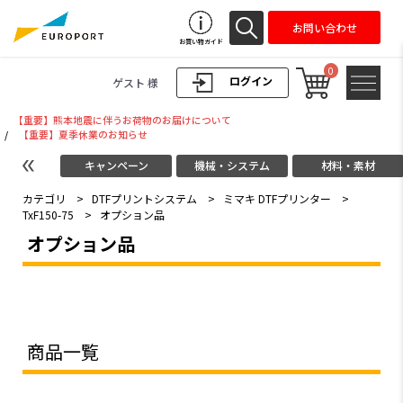
お問い合わせ
お買い物ガイド
0
ログイン
ゲスト 様
【重要】熊本地震に伴うお荷物のお届けについて
/
【重要】夏季休業のお知らせ
キャンペーン
機械・システム
材料・素材
カテゴリ
>
DTFプリントシステム
>
ミマキ DTFプリンター
>
TxF150-75
>
オプション品
オプション品
商品一覧