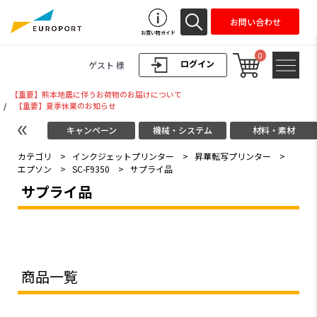
お問い合わせ
お買い物ガイド
0
ログイン
ゲスト 様
【重要】熊本地震に伴うお荷物のお届けについて
/
【重要】夏季休業のお知らせ
キャンペーン
機械・システム
材料・素材
カテゴリ
>
インクジェットプリンター
>
昇華転写プリンター
>
エプソン
>
SC-F9350
>
サプライ品
サプライ品
商品一覧