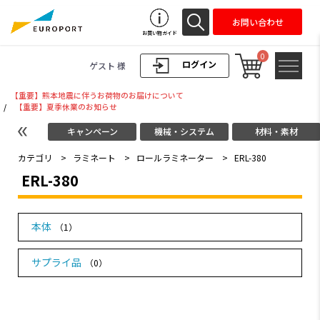
お問い合わせ
お買い物ガイド
0
ログイン
ゲスト 様
【重要】熊本地震に伴うお荷物のお届けについて
/
【重要】夏季休業のお知らせ
キャンペーン
機械・システム
材料・素材
カテゴリ
>
ラミネート
>
ロールラミネーター
>
ERL-380
ERL-380
本体
（1）
サプライ品
（0）