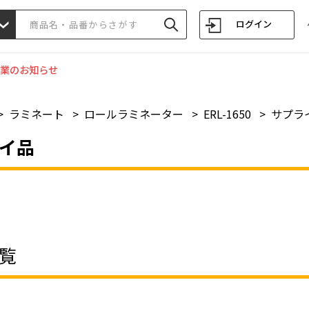
ログイン
業のお知らせ
>
ラミネート
>
ロールラミネーター
>
ERL-1650
>
サプラ
イ品
覧