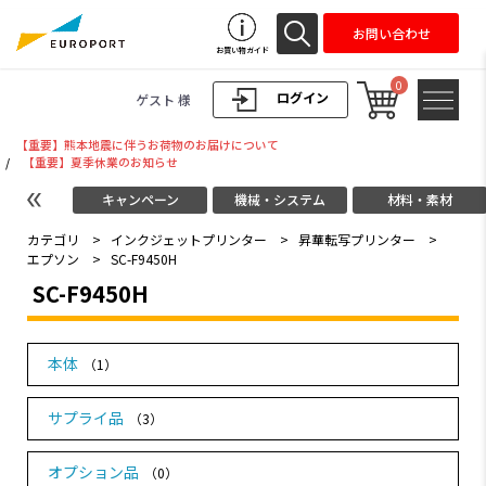
お問い合わせ
お買い物ガイド
0
ログイン
ゲスト 様
【重要】熊本地震に伴うお荷物のお届けについて
/
【重要】夏季休業のお知らせ
キャンペーン
機械・システム
材料・素材
カテゴリ
>
インクジェットプリンター
>
昇華転写プリンター
>
エプソン
>
SC-F9450H
SC-F9450H
本体
（1）
サプライ品
（3）
オプション品
（0）