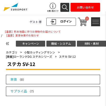
お問い合わせ
お買い物ガイド
0
ログイン
ゲスト 様
【重要】熊本地震に伴うお荷物のお届けについて
/
【重要】夏季休業のお知らせ
キャンペーン
機械・システム
材料・素材
カテゴリ
>
小型カッティングマシン
>
[廃番]ローランドDG ステカシリーズ
>
ステカ SV-12
ステカ SV-12
本体
（0）
サプライ品
（7）