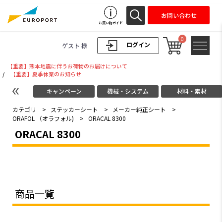
お問い合わせ
お買い物ガイド
0
ログイン
ゲスト 様
【重要】熊本地震に伴うお荷物のお届けについて
/
【重要】夏季休業のお知らせ
キャンペーン
機械・システム
材料・素材
カテゴリ
>
ステッカーシート
>
メーカー純正シート
>
ORAFOL （オラフォル)
>
ORACAL 8300
ORACAL 8300
商品一覧