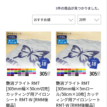
3件
の商品が見つかりました。
艶消ブライト RMT
艶消ブライト RMT
[305mm幅×50cm切売]
[305mm幅×5mロー
カッティング用アイロン
ル/50cm×10枚] カッテ
シート RMT-W [RMM後
ィング用アイロンシート
継品]
RMT-W [RMM後継品]