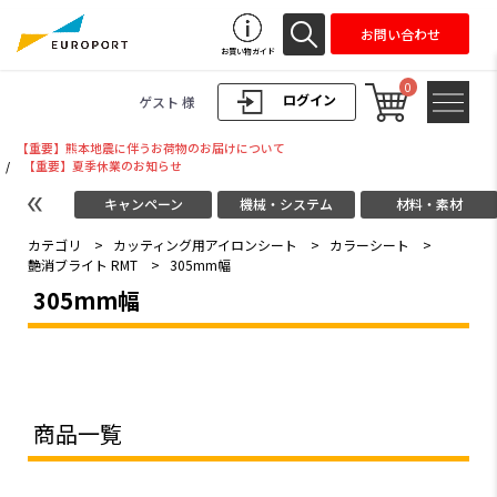
お問い合わせ
お買い物ガイド
0
ログイン
ゲスト 様
【重要】熊本地震に伴うお荷物のお届けについて
/
【重要】夏季休業のお知らせ
キャンペーン
機械・システム
材料・素材
カテゴリ
>
カッティング用アイロンシート
>
カラーシート
>
艶消ブライト RMT
>
305mm幅
305mm幅
商品一覧