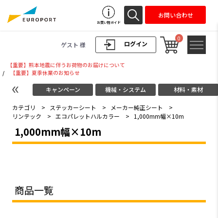
お問い合わせ
お買い物ガイド
0
ログイン
ゲスト 様
【重要】熊本地震に伴うお荷物のお届けについて
/
【重要】夏季休業のお知らせ
キャンペーン
機械・システム
材料・素材
カテゴリ
>
ステッカーシート
>
メーカー純正シート
>
リンテック
>
エコパレットハルカラー
>
1,000mm幅×10m
1,000mm幅×10m
商品一覧