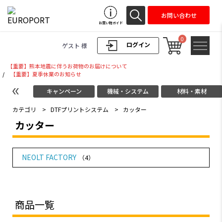
お問い合わせ
お買い物ガイド
0
ログイン
ゲスト 様
【重要】熊本地震に伴うお荷物のお届けについて
/
【重要】夏季休業のお知らせ
キャンペーン
機械・システム
材料・素材
カテゴリ
>
DTFプリントシステム
>
カッター
カッター
NEOLT FACTORY
（4）
商品一覧