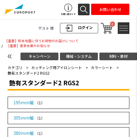
お問い合わせ
お買い物ガイド
0
ログイン
ゲスト 様
【重要】熊本地震に伴うお荷物のお届けについて
/
【重要】夏季休業のお知らせ
キャンペーン
機械・システム
材料・素材
カテゴリ
>
カッティング用アイロンシート
>
カラーシート
>
艶有スタンダード2 RGS2
艶有スタンダード2 RGS2
195mm幅
（1）
305mm幅
（1）
380mm幅
（1）