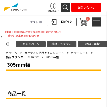
お問い合わせ
お買い物ガイド
0
ログイン
ゲスト 様
【重要】熊本地震に伴うお荷物のお届けについて
/
【重要】夏季休業のお知らせ
キャンペーン
機械・システム
材料・素材
カテゴリ
>
カッティング用アイロンシート
>
カラーシート
>
艶有スタンダード2 RGS2
>
305mm幅
305mm幅
商品一覧