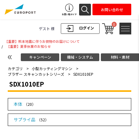
お問い合わせ
お買い物ガイド
0
ログイン
ゲスト 様
【重要】熊本地震に伴うお荷物のお届けについて
/
【重要】夏季休業のお知らせ
キャンペーン
機械・システム
材料・素材
カテゴリ
>
小型カッティングマシン
>
ブラザー スキャンカットシリーズ
>
SDX1010EP
SDX1010EP
本体
（20）
サプライ品
（52）