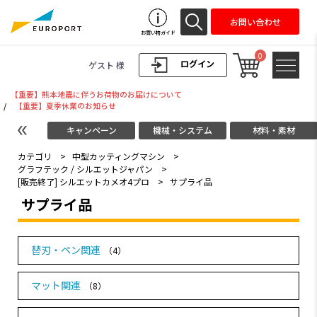
お問い合わせ
お買い物ガイド
0
ログイン
ゲスト 様
【重要】熊本地震に伴うお荷物のお届けについて
/
【重要】夏季休業のお知らせ
キャンペーン
機械・システム
材料・素材
カテゴリ
>
中型カッティングマシン
>
グラフテック / シルエットジャパン
>
[販売終了] シルエットカメオ4プロ
>
サプライ品
サプライ品
替刃・ペン関連
（4）
マット関連
（8）