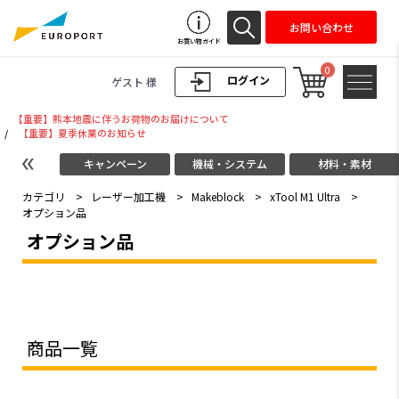
お問い合わせ
お買い物ガイド
0
ログイン
ゲスト 様
【重要】熊本地震に伴うお荷物のお届けについて
/
【重要】夏季休業のお知らせ
キャンペーン
機械・システム
材料・素材
カテゴリ
>
レーザー加工機
>
Makeblock
>
xTool M1 Ultra
>
オプション品
オプション品
商品一覧