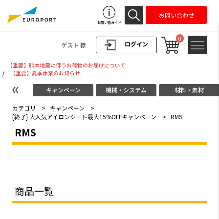
お問い合わせ
お買い物ガイド
0
ログイン
ゲスト 様
【重要】熊本地震に伴うお荷物のお届けについて
/
【重要】夏季休業のお知らせ
キャンペーン
機械・システム
材料・素材
カテゴリ
>
キャンペーン
>
[終了] 大人気アイロンシート最大15%OFFキャンペーン
>
RMS
RMS
商品一覧