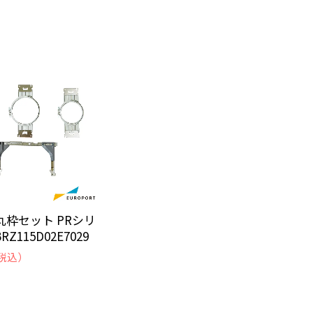
丸枠セット PRシリ
Z115D02E7029
税込）