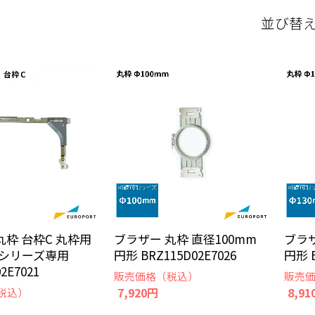
並び替
丸枠 台枠C 丸枠用
ブラザー 丸枠 直径100mm
ブラザ
Rシリーズ専用
円形 BRZ115D02E7026
円形 B
2E7021
販売価格（税込）
販売
7,920円
8,91
税込）