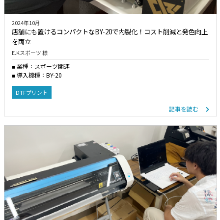
2024年10月
店舗にも置けるコンパクトなBY-20で内製化！コスト削減と発色向上
を両立
E.Kスポーツ 様
業種：スポーツ関連
導入機種：BY-20
DTFプリント
記事を読む